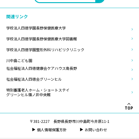
関連リンク
学校法人四徳学園長野保健医療大学
学校法人四徳学園長野保健医療大学
図書館
学校法人四徳学園整形外科リハビリ
クリニック
川中島こども園
社会福祉法人四徳健康会
ケアハウス南長野
社会福祉法人四徳会グリーンヒル
特別養護老人ホーム・ショートステイ
グリーンヒル篠ノ井中央館
〒381-2227 長野県長野市川中島町今井原11-1
個人情報保護方針
お問い合わせ