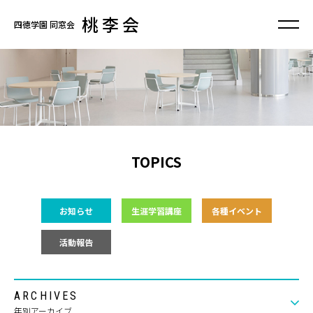
桃 李 会
四徳学園 同窓会
TOPICS
お知らせ
生涯学習講座
各種イベント
活動報告
ARCHIVES
年別アーカイブ