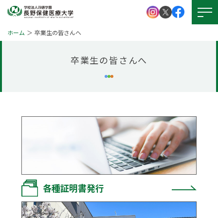
ホーム
卒業生の皆さんへ
卒業生の皆さんへ
大学紹介
学校法人 四徳学園
お問い
合わせ
学部紹介
大学院について
資料請求
キャンパスライフ
就職・資格
アクセス
図書館
学生支援
各種証明書発行
図書館
本学の
受験生サイト
学びの特徴