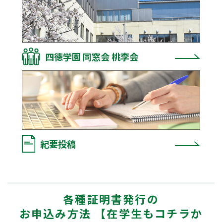
在学生の皆さんへ
卒業生の皆さんへ
保護者の皆さまへ
病院・施設の方へ
四徳学園 同窓会 桃李会
附属施設・関連施設
個人情報保護方針
紀要投稿
各種証明書発行の
お申込み方法
【在学生もコチラか