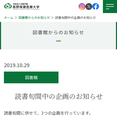
ホーム
図書館からのお知らせ
読書旬間中の企画のお知らせ
図書館からのお知らせ
大学紹介
学校法人 四徳学園
お問い
合わせ
学部紹介
大学院について
2019.10.29
資料請求
キャンパスライフ
図書館
就職・資格
アクセス
図書館
読書旬間中の企画のお知らせ
学生支援
図書館
本学の
受験生サイト
読書旬間に併せて、3つの企画を行っています。
学びの特徴