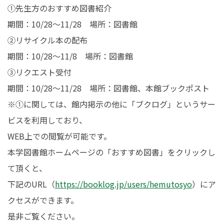
①先生方のおすすめ図書紹介
在学生の皆さんへ
卒業生の皆さんへ
期間：10/28～11/28 場所：図書館
②リサイクル本の配布
保護者の皆さまへ
病院・施設の方へ
期間：10/28～11/8 場所：図書館
附属施設・関連施設
個人情報保護方針
③リクエスト受付
期間：10/28～11/28 場所：図書館、本館ブックポスト
※①に関しては、館内掲示の他に「ブクログ」というサー
ビスを利用しており、
WEB上での閲覧が可能です。
本学図書館ホームページの「おすすめ図書」をクリックし
て頂くと、
下記のURL（
https://booklog.jp/users/hemutosyo
）にア
クセスができます。
是非ご覧ください。