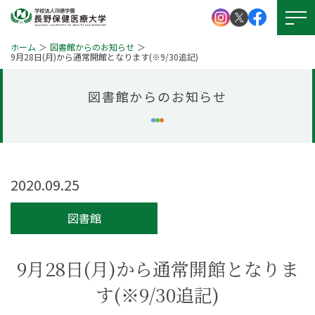
ホーム
図書館からのお知らせ
9月28日(月)から通常開館となります(※9/30追記)
図書館からのお知らせ
大学紹介
学校法人 四徳学園
お問い
合わせ
学部紹介
大学院について
資料請求
2020.09.25
キャンパスライフ
就職・資格
図書館
アクセス
図書館
学生支援
9月28日(月)から通常開館となりま
図書館
す(※9/30追記)
本学の
受験生サイト
学びの特徴