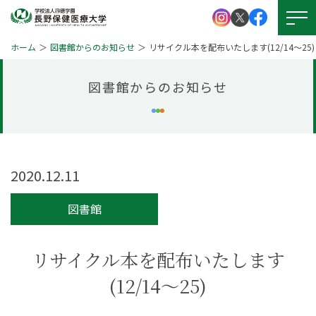
ホーム
図書館からのお知らせ
リサイクル本を配布いたします(12/14～25)
図書館からのお知らせ
大学紹介
学校法人 四徳学園
お問い
合わせ
学部紹介
大学院について
2020.12.11
資料請求
キャンパスライフ
図書館
就職・資格
アクセス
図書館
リサイクル本を配布いたします
学生支援
図書館
(12/14～25)
本学の
受験生サイト
学びの特徴