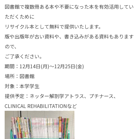
図書館で複数冊ある本や不要になった本を有効活用してい
在学生の皆さんへ
卒業生の皆さんへ
ただくために
保護者の皆さまへ
病院・施設の方へ
リサイクル本として無料で提供いたします。
版や出版年が古い資料や、書き込みがある資料もあります
附属施設・関連施設
個人情報保護方針
ので、
ご了承ください。
期間：12月14日(月)～12月25日(金)
場所：図書館
対象：本学学生
提供予定：ネッター解剖学アトラス、プチナース、
CLINICAL REHABILITATIONなど