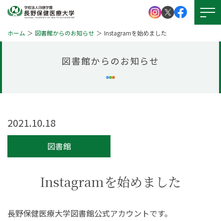
ホーム
図書館からのお知らせ
Instagramを始めました
図書館からのお知らせ
大学紹介
学校法人 四徳学園
お問い
合わせ
学部紹介
大学院について
2021.10.18
資料請求
キャンパスライフ
図書館
就職・資格
アクセス
図書館
Instagramを始めました
学生支援
図書館
本学の
受験生サイト
長野保健医療大学図書館公式アカウントです。
学びの特徴