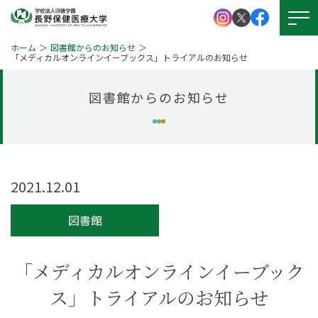
ホーム
図書館からのお知らせ
「メディカルオンラインイーブックス」トライアルのお知らせ
図書館からのお知らせ
大学紹介
学校法人 四徳学園
お問い
合わせ
学部紹介
大学院について
資料請求
2021.12.01
キャンパスライフ
就職・資格
図書館
アクセス
図書館
学生支援
「メディカルオンラインイーブック
図書館
ス」トライアルのお知らせ
本学の
受験生サイト
学びの特徴