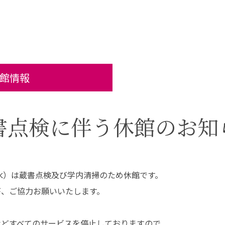
（在学生インタビュ
ー）
教員紹介
卒業研究
保健科学部
看護学部
大学院について
地域保健医療研究セ
ンター
大学院入試について
共通教養センター
特任教授
館情報
名誉教授
書館
学生支援
書点検に伴う休館のお知
図書館TOP
学費・奨学金
利用案内・サービス
補助制度
データベース一覧
キャリア支援
（水）は蔵書点検及び学内清掃のため休館です。
蔵書検索（OPAC）
学生相談
長野保健医療大学リポ
健康管理センター
が、ご協力お願いいたします。
ジトリ
おすすめ図書（ブクロ
グ）
などすべてのサービスを停止しておりますので