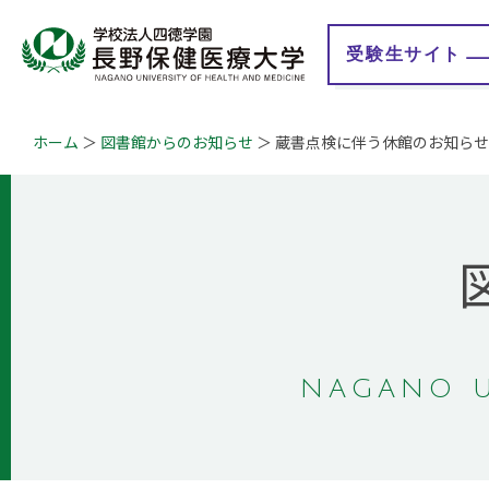
受験生
サイト
ホーム
図書館からのお知らせ
蔵書点検に伴う休館のお知らせ
大学紹介
学校法人 四徳学園
学
学長メッセージ
理事長メッセージ
教育理念
地域連携事業
学びの特徴
情報公開
認証評価
教育研究情報
キャンパスマップ
事業計画・報告
概要・沿革
財務情報
ガバナンス・コード
Q&A
自己点検・評価報告
NAGANO U
授業評価アンケート
大学等における修学
の支援に関する情報
公開
学生満足度・学生生