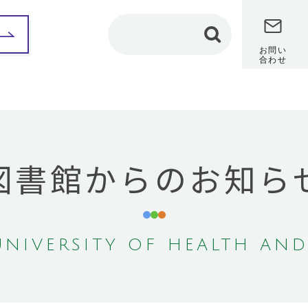
お問い
合わせ
部紹介
保健科学部
看護学部
理学療法学専攻
カリキュラム
図書館からのお知ら
カリキュラム
教員メッセージ
教員メッセージ
修学レポート
（在学生インタビュ
修学レポート
ー）
（在学生インタビュ
ー）
卒業研究
卒業研究
保健師課程
NIVERSITY OF HEALTH AND
作業療法学専攻
共通教養センター
カリキュラム
地域保健医療研究セン
教員メッセージ
ター
修学レポート