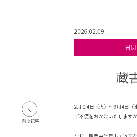
活実態調査
公的研究費等の規定
障害のある学生等の
支援に関する基本方
針等
2026.02.09
寄付金のお願い
開閉
キャンパスライフ
就職・資格
図
蔵
キャンパスカレンダー
高い国家試験合格率
イベント・サークル活
抜群の就職実績
動
活躍する卒業生
2月２4日（火）～3月4日
学生生活インタビュー
クロストーク
ご不便をおかけいたします
学生食堂
前の記事
動画で見る長野保健医
療大学
なお、期間中は貸出・返却