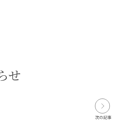
本学の
学びの特徴
在学生の皆さんへ
卒業生の皆さんへ
SCROLL
らせ
DOWN
保護者の皆さまへ
病院・施設の方へ
附属施設・関連施設
個人情報保護方針
次の記事