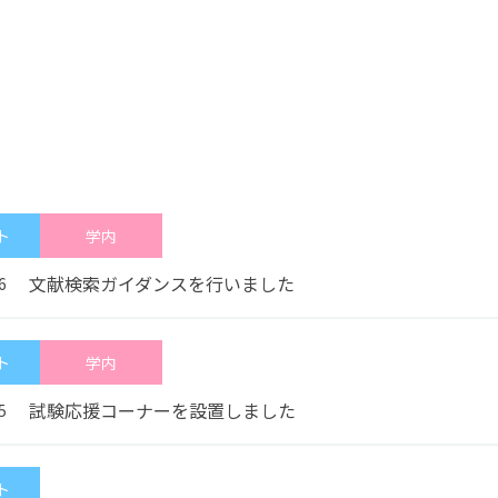
（在学生インタビュ
ー）
教員紹介
卒業研究
保健科学部
看護学部
大学院について
地域保健医療研究セ
ンター
大学院入試について
共通教養センター
特任教授
名誉教授
ト
学内
書館
学生支援
文献検索ガイダンスを行いました
6
図書館TOP
学費・奨学金
利用案内・サービス
補助制度
ト
学内
データベース一覧
キャリア支援
蔵書検索（OPAC）
学生相談
試験応援コーナーを設置しました
5
長野保健医療大学リポ
健康管理センター
ジトリ
おすすめ図書（ブクロ
グ）
ト