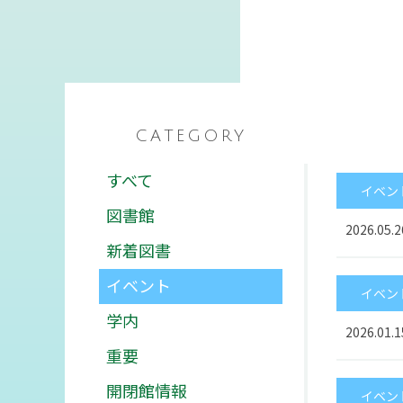
活実態調査
公的研究費等の規定
障害のある学生等の
支援に関する基本方
針等
寄付金のお願い
CATEGORY
すべて
イベン
キャンパスライフ
就職・資格
図
図書館
2026.05.2
新着図書
キャンパスカレンダー
高い国家試験合格率
イベント・サークル活
抜群の就職実績
イベント
動
イベン
活躍する卒業生
学生生活インタビュー
学内
クロストーク
2026.01.1
学生食堂
重要
動画で見る長野保健医
療大学
開閉館情報
イベン