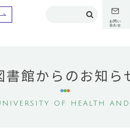
お問い
合わせ
部紹介
保健科学部
看護学部
理学療法学専攻
カリキュラム
図書館からのお知ら
カリキュラム
教員メッセージ
教員メッセージ
修学レポート
（在学生インタビュ
修学レポート
ー）
（在学生インタビュ
ー）
卒業研究
卒業研究
保健師課程
NIVERSITY OF HEALTH AND
作業療法学専攻
共通教養センター
カリキュラム
地域保健医療研究セン
教員メッセージ
ター
修学レポート