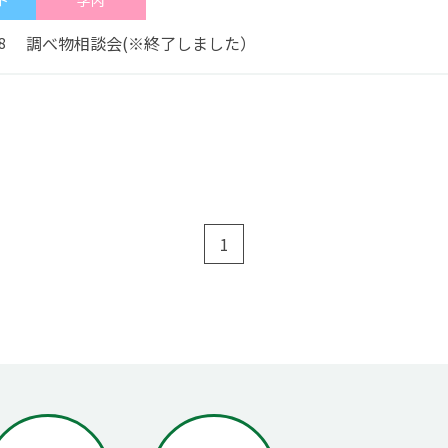
ト
学内
調べ物相談会(※終了しました）
8
1