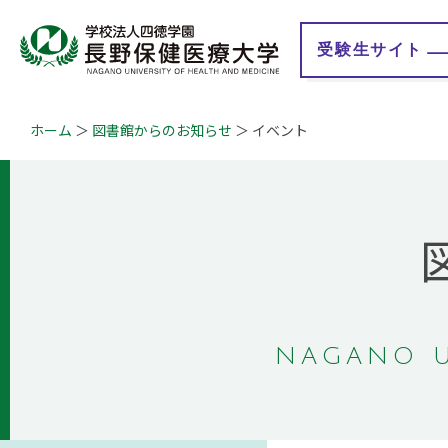
受験生
サイト
ホーム
図書館からのお知らせ
イベント
大学紹介
学校法人 四徳学園
学
学長メッセージ
理事長メッセージ
教育理念
地域連携事業
学びの特徴
情報公開
認証評価
教育研究情報
キャンパスマップ
事業計画・報告
概要・沿革
財務情報
ガバナンス・コード
Q&A
自己点検・評価報告
NAGANO U
授業評価アンケート
大学等における修学
の支援に関する情報
公開
学生満足度・学生生