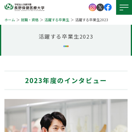
ホーム
就職・資格
活躍する卒業生
活躍する卒業生2023
活躍する卒業生2023
大学紹介
学校法人 四徳学園
お問い
合わせ
学部紹介
大学院について
資料請求
2023年度のインタビュー
キャンパスライフ
就職・資格
アクセス
図書館
学生支援
図書館
本学の
受験生サイト
学びの特徴