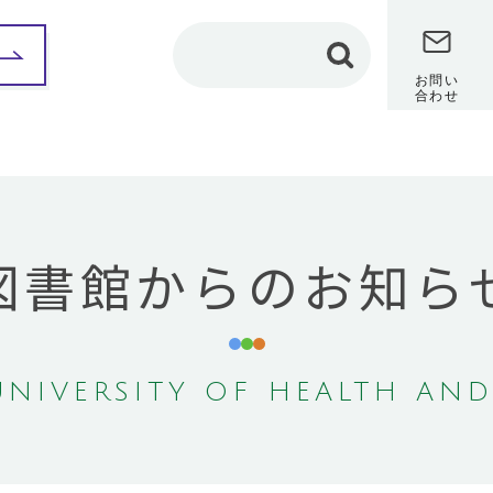
お問い
合わせ
部紹介
保健科学部
看護学部
理学療法学専攻
カリキュラム
図書館からのお知ら
カリキュラム
教員メッセージ
教員メッセージ
修学レポート
（在学生インタビュ
修学レポート
ー）
（在学生インタビュ
ー）
卒業研究
卒業研究
保健師課程
NIVERSITY OF HEALTH AND
作業療法学専攻
共通教養センター
カリキュラム
地域保健医療研究セン
教員メッセージ
ター
修学レポート