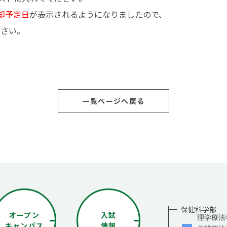
館内3Dナビ
却予定日
が表示されるようになりましたので、
ださい。
一覧ページへ戻る
保健科学部
オープン
入試
理学療法
キャンパス
情報