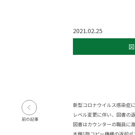
活実態調査
公的研究費等の規定
障害のある学生等の
支援に関する基本方
針等
2021.02.25
寄付金のお願い
図
キャンパスライフ
就職・資格
図
キャンパスカレンダー
高い国家試験合格率
イベント・サークル活
抜群の就職実績
動
活躍する卒業生
新型コロナウイルス感染症
学生生活インタビュー
クロストーク
レベル変更に伴い、図書の
学生食堂
前の記事
図書はカウンターの職員に
動画で見る長野保健医
療大学
本館1階コピー機横の返却ポ