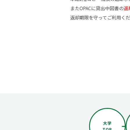
またOPACに貸出中図書の
返
返却期限を守ってご利用く
大学
TOP