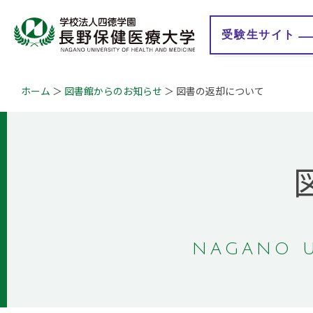
受験生
サイト
ホーム
図書館からのお知らせ
図書の返却について
大学紹介
学校法人 四徳学園
学
学長メッセージ
理事長メッセージ
教育理念
地域連携事業
学びの特徴
情報公開
認証評価
教育研究情報
キャンパスマップ
事業計画・報告
概要・沿革
財務情報
ガバナンス・コード
Q&A
自己点検・評価報告
NAGANO U
授業評価アンケート
大学等における修学
の支援に関する情報
公開
学生満足度・学生生