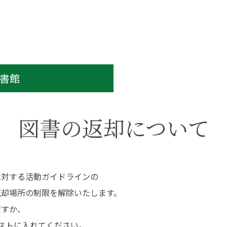
（在学生インタビュ
ー）
教員紹介
卒業研究
保健科学部
看護学部
大学院について
地域保健医療研究セ
ンター
大学院入試について
共通教養センター
特任教授
書館
名誉教授
書館
学生支援
図書の返却について
図書館TOP
学費・奨学金
利用案内・サービス
補助制度
データベース一覧
キャリア支援
に対する活動ガイドラインの
蔵書検索（OPAC）
学生相談
長野保健医療大学リポ
健康管理センター
返却場所の制限を解除いたします。
ジトリ
渡すか、
おすすめ図書（ブクロ
グ）
ストに入れてください。