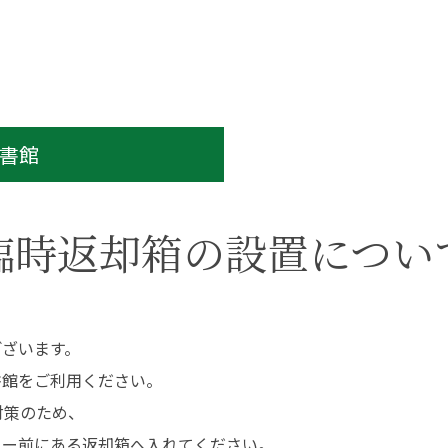
（在学生インタビュ
ー）
教員紹介
卒業研究
保健科学部
看護学部
大学院について
地域保健医療研究セ
ンター
大学院入試について
共通教養センター
特任教授
書館
名誉教授
書館
学生支援
臨時返却箱の設置につい
図書館TOP
学費・奨学金
利用案内・サービス
補助制度
データベース一覧
キャリア支援
ございます。
蔵書検索（OPAC）
学生相談
長野保健医療大学リポ
健康管理センター
書館をご利用ください。
ジトリ
対策のため、
おすすめ図書（ブクロ
グ）
ター前にある返却箱へ入れてください。