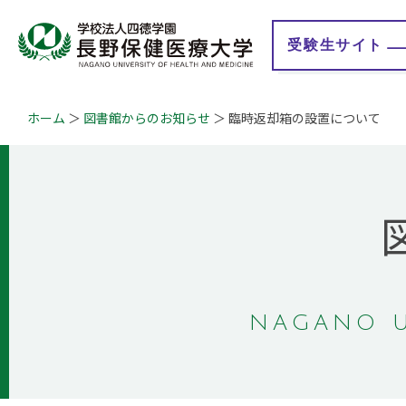
受験生
サイト
ホーム
図書館からのお知らせ
臨時返却箱の設置について
大学紹介
学校法人 四徳学園
学
学長メッセージ
理事長メッセージ
教育理念
地域連携事業
学びの特徴
情報公開
認証評価
教育研究情報
キャンパスマップ
事業計画・報告
概要・沿革
財務情報
ガバナンス・コード
Q&A
自己点検・評価報告
NAGANO U
授業評価アンケート
大学等における修学
の支援に関する情報
公開
学生満足度・学生生