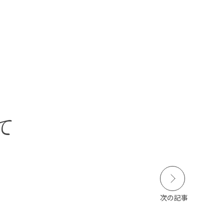
本学の
学びの特徴
在学生の皆さんへ
卒業生の皆さんへ
SCROLL
て
DOWN
保護者の皆さまへ
病院・施設の方へ
附属施設・関連施設
個人情報保護方針
次の記事