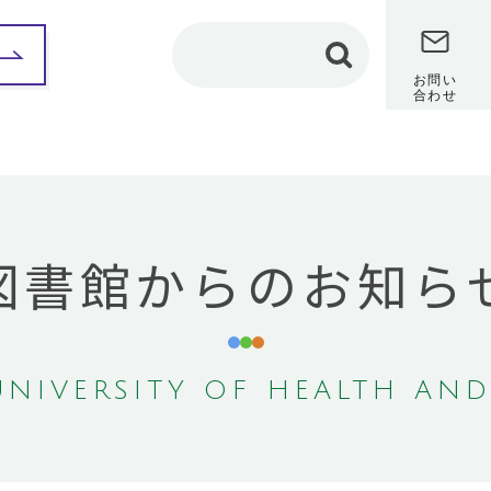
お問い
合わせ
部紹介
保健科学部
看護学部
理学療法学専攻
カリキュラム
図書館からのお知ら
カリキュラム
教員メッセージ
教員メッセージ
修学レポート
（在学生インタビュ
修学レポート
ー）
（在学生インタビュ
ー）
卒業研究
卒業研究
保健師課程
NIVERSITY OF HEALTH AND
作業療法学専攻
共通教養センター
カリキュラム
地域保健医療研究セン
教員メッセージ
ター
修学レポート