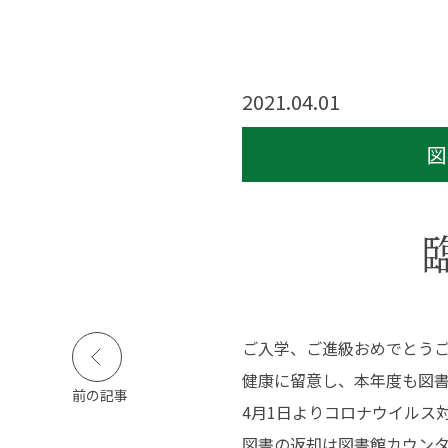
活実態調査
公的研究費等の規定
障害のある学生等の
支援に関する基本方
針等
2021.04.01
寄付金のお願い
図
キャンパスライフ
就職・資格
図
キャンパスカレンダー
高い国家試験合格率
イベント・サークル活
抜群の就職実績
動
活躍する卒業生
ご入学、ご進級おめでとう
学生生活インタビュー
クロストーク
健康に留意し、本年度も図
学生食堂
前の記事
4月1日よりコロナウイルス
動画で見る長野保健医
療大学
図書の返却は図書館カウン