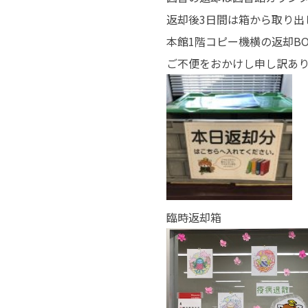
返却後3日間は箱から取り出
本館1階コピー機横の返却B
ご不便をおかけし申し訳あ
臨時返却箱