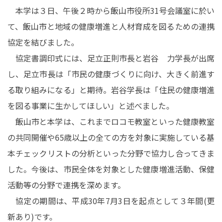
本学は３日、午後２時から飯山市役所31号会議室に於い
在学生の皆さんへ
卒業生の皆さんへ
て、飯山市と地域の健康増進と人材育成を図るための連携
保護者の皆さまへ
病院・施設の方へ
協定を結びました。
協定書調印式には、足立正則市長と岩谷 力学長が出席
附属施設・関連施設
個人情報保護方針
し、足立市長は「市民の健康づくりに向け、大きく前進す
る取り組みになる」と期待。岩谷学長は「住民の健康増進
を図る事業に生かしてほしい」と述べました。
飯山市と本学は、これまでロコモ教室といった健康教室
の共同開催や65歳以上の全ての方を対象に実施している基
本チェックリストの分析といった分野で協力し合ってきま
した。今後は、市民全体を対象とした健康増進活動、保健
活動等の分野で連携を深めます。
協定の期間は、平成30年7月3日を起点として３年間(更
新あり)です。