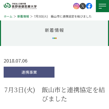
ホーム
新着情報
7月3日(火) 飯山市と連携協定を結びました
新着情報
大学紹介
学校法人 四徳学園
お問い
合わせ
学部紹介
大学院について
2018.07.06
資料請求
キャンパスライフ
連携事業
就職・資格
アクセス
図書館
7月3日(火) 飯山市と連携協定を結
学生支援
図書館
びました
本学の
受験生サイト
学びの特徴