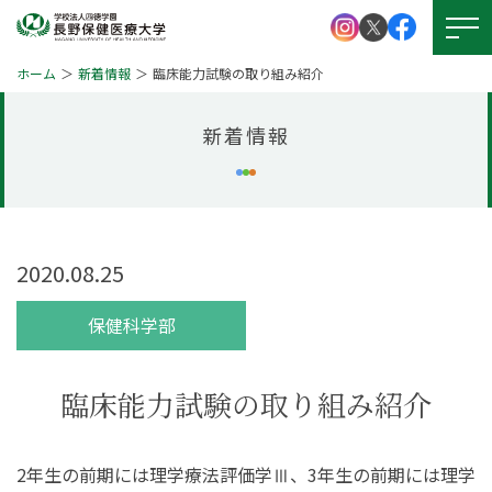
ホーム
新着情報
臨床能力試験の取り組み紹介
新着情報
大学紹介
学校法人 四徳学園
お問い
合わせ
学部紹介
大学院について
2020.08.25
資料請求
キャンパスライフ
保健科学部
就職・資格
アクセス
図書館
臨床能力試験の取り組み紹介
学生支援
図書館
本学の
受験生サイト
2年生の前期には理学療法評価学Ⅲ、3年生の前期には理学
学びの特徴