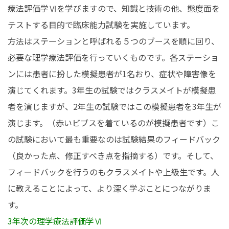
療法評価学Ⅵを学びますので、知識と技術の他、態度面を
在学生の皆さんへ
卒業生の皆さんへ
テストする目的で臨床能力試験を実施しています。
方法はステーションと呼ばれる５つのブースを順に回り、
保護者の皆さまへ
病院・施設の方へ
必要な理学療法評価を行っていくものです。各ステーショ
附属施設・関連施設
個人情報保護方針
ンには患者に扮した模擬患者が1名おり、症状や障害像を
演じてくれます。3年生の試験ではクラスメイトが模擬患
者を演じますが、2年生の試験ではこの模擬患者を3年生が
演じます。（赤いビブスを着ているのが模擬患者です）こ
の試験において最も重要なのは試験結果のフィードバック
（良かった点、修正すべき点を指摘する）です。そして、
フィードバックを行うのもクラスメイトや上級生です。人
に教えることによって、より深く学ぶことにつながりま
す。
3年次の理学療法評価学Ⅵ