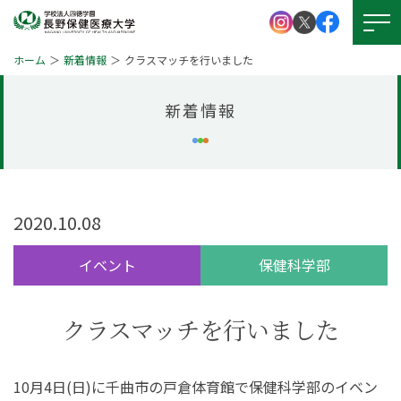
ホーム
新着情報
クラスマッチを行いました
新着情報
大学紹介
学校法人 四徳学園
お問い
合わせ
学部紹介
大学院について
2020.10.08
資料請求
キャンパスライフ
イベント
保健科学部
就職・資格
アクセス
図書館
クラスマッチを行いました
学生支援
図書館
本学の
受験生サイト
10月4日(日)に千曲市の戸倉体育館で保健科学部のイベン
学びの特徴