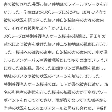
害で被災された長野市篠ノ井地区でフィールドワークを行
在学生の皆さんへ
卒業生の皆さんへ
いました。学生は8つのグループに分かれ、10月に学内で
被災の状況を語り合った篠ノ井自治協議会の方々の案内
保護者の皆さまへ
病院・施設の方へ
で、それぞれ被災地区へ向かいました。
附属施設・関連施設
個人情報保護方針
3グループは特別養護老人ホーム桜荘の訪問と、岡田川の
越水により被害を受けた篠ノ井二ツ柳地区の視察に行きま
した。桜荘への往復の道中、自治協の方の案内で、水が溜
まったアンダーパスや避難場所として多くの車でいっぱい
になった高架橋、浸水した田畑やリンゴ果樹園を視察し、
地域のリスクや被災状況のイメージを膨らませました。
特別養護老人ホーム桜荘では、１Ｆが浸水被害に遭い、78
名の利用者の避難を行った桜荘の職員の方が丁寧なパワー
ポイントを作ってくださり、雨が強くなってきた様子から
当時の状況を伝えるエリアメールと照らし合わせ、時系列