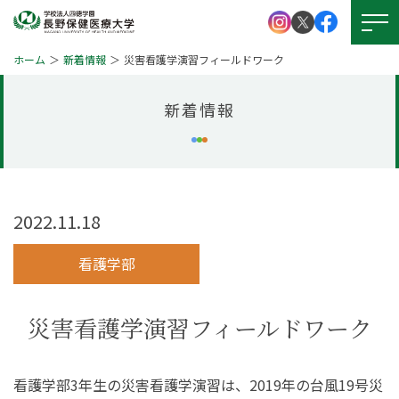
ホーム
新着情報
災害看護学演習フィールドワーク
新着情報
大学紹介
学校法人 四徳学園
お問い
合わせ
学部紹介
大学院について
2022.11.18
資料請求
キャンパスライフ
看護学部
就職・資格
アクセス
図書館
災害看護学演習フィールドワーク
学生支援
図書館
本学の
受験生サイト
看護学部3年生の災害看護学演習は、2019年の台風19号災
学びの特徴