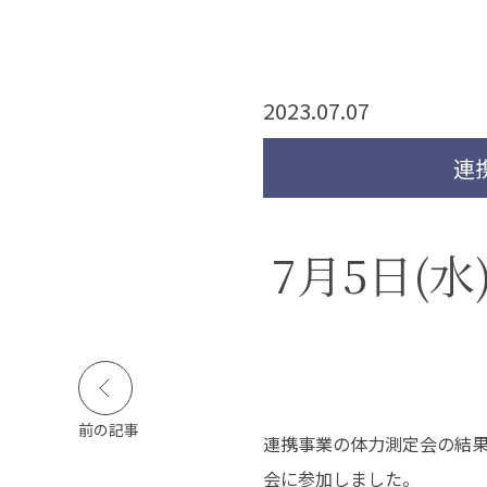
活実態調査
公的研究費等の規定
障害のある学生等の
支援に関する基本方
針等
2023.07.07
寄付金のお願い
連
キャンパスライフ
就職・資格
図
7月5日(
キャンパスカレンダー
高い国家試験合格率
イベント・サークル活
抜群の就職実績
動
活躍する卒業生
学生生活インタビュー
クロストーク
学生食堂
前の記事
連携事業の体力測定会の結
動画で見る長野保健医
療大学
会に参加しました。