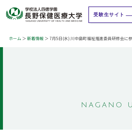
受験生
サイト
ホーム
新着情報
7月5日(水) 川中島町福祉推進委員研修会に
大学紹介
学校法人 四徳学園
学
学長メッセージ
理事長メッセージ
教育理念
地域連携事業
学びの特徴
情報公開
認証評価
教育研究情報
キャンパスマップ
事業計画・報告
概要・沿革
財務情報
ガバナンス・コード
Q&A
自己点検・評価報告
NAGANO U
授業評価アンケート
大学等における修学
の支援に関する情報
公開
学生満足度・学生生