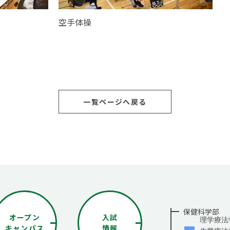
空手体操
一覧ページへ戻る
保健科学部
オープン
入試
理学療法
キャンパス
情報