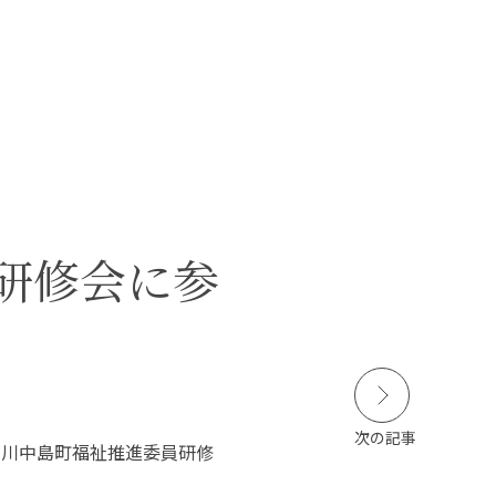
本学の
学びの特徴
在学生の皆さんへ
卒業生の皆さんへ
SCROLL
員研修会に参
DOWN
保護者の皆さまへ
病院・施設の方へ
附属施設・関連施設
個人情報保護方針
次の記事
た川中島町福祉推進委員研修