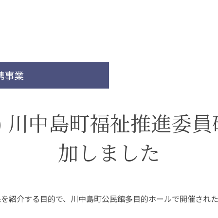
（在学生インタビュ
ー）
教員紹介
卒業研究
保健科学部
看護学部
大学院について
地域保健医療研究セ
ンター
大学院入試について
共通教養センター
特任教授
携事業
名誉教授
書館
学生支援
水) 川中島町福祉推進委
図書館TOP
学費・奨学金
加しました
利用案内・サービス
補助制度
データベース一覧
キャリア支援
蔵書検索（OPAC）
学生相談
長野保健医療大学リポ
健康管理センター
ジトリ
果を紹介する目的で、川中島町公民館多目的ホールで開催され
おすすめ図書（ブクロ
グ）