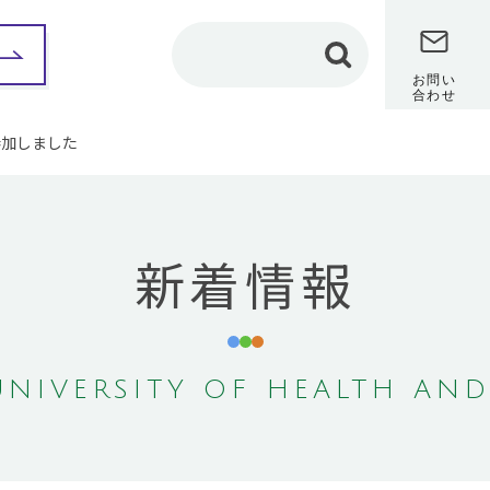
お問い
合わせ
参加しました
部紹介
保健科学部
看護学部
理学療法学専攻
カリキュラム
新着情報
カリキュラム
教員メッセージ
教員メッセージ
修学レポート
（在学生インタビュ
修学レポート
ー）
（在学生インタビュ
ー）
卒業研究
卒業研究
保健師課程
NIVERSITY OF HEALTH AND
作業療法学専攻
共通教養センター
カリキュラム
地域保健医療研究セン
教員メッセージ
ター
修学レポート