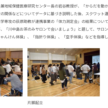
館内3Dナビ
長兼地域保健医療研究センター長の岩谷教授が、「からだを動
康の関係などについてデータに基づき説明した後、スクワット
法学専攻の荻原助教が連携事業の「体力測定会」の結果につい
が、「川中島お茶のみサロンで会いましょう」と題して、サロ
じゃんけん体操」、「指折り体操」、「空手体操」などを指導
片脚起立