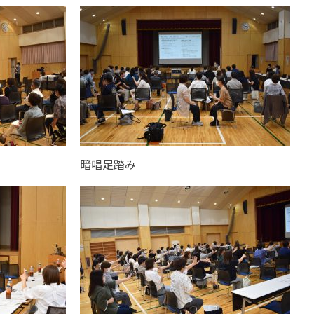
暗唱足踏み