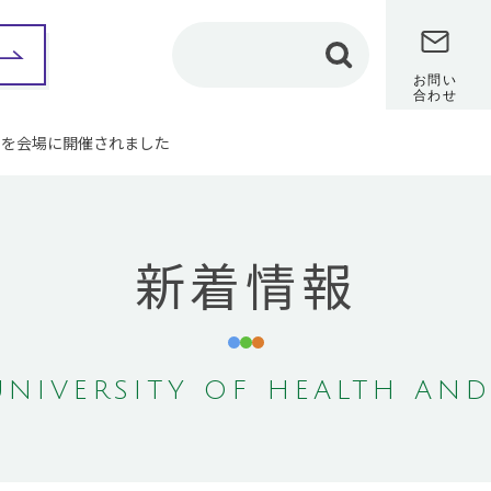
お問い
合わせ
学を会場に開催されました
部紹介
保健科学部
看護学部
理学療法学専攻
カリキュラム
新着情報
カリキュラム
教員メッセージ
教員メッセージ
修学レポート
（在学生インタビュ
修学レポート
ー）
（在学生インタビュ
ー）
卒業研究
卒業研究
保健師課程
NIVERSITY OF HEALTH AND
作業療法学専攻
共通教養センター
カリキュラム
地域保健医療研究セン
教員メッセージ
ター
修学レポート