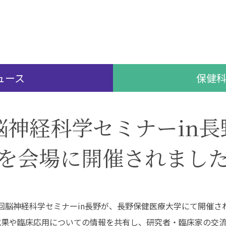
（在学生インタビュ
ー）
教員紹介
卒業研究
保健科学部
看護学部
大学院について
地域保健医療研究セ
ンター
大学院入試について
共通教養センター
特任教授
ュース
保健
名誉教授
書館
学生支援
脳神経科学セミナーin
図書館TOP
学費・奨学金
を会場に開催されまし
利用案内・サービス
補助制度
データベース一覧
キャリア支援
蔵書検索（OPAC）
学生相談
長野保健医療大学リポ
健康管理センター
ジトリ
第27回脳神経科学セミナーin長野が、長野保健医療大学にて開催
おすすめ図書（ブクロ
グ）
成果や臨床応用についての情報を共有し、研究者・臨床家の交