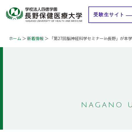
受験生
サイト
ホーム
新着情報
「第27回脳神経科学セミナーin長野」が本
大学紹介
学校法人 四徳学園
学
学長メッセージ
理事長メッセージ
教育理念
地域連携事業
学びの特徴
情報公開
認証評価
教育研究情報
キャンパスマップ
事業計画・報告
概要・沿革
財務情報
ガバナンス・コード
Q&A
自己点検・評価報告
NAGANO U
授業評価アンケート
大学等における修学
の支援に関する情報
公開
学生満足度・学生生