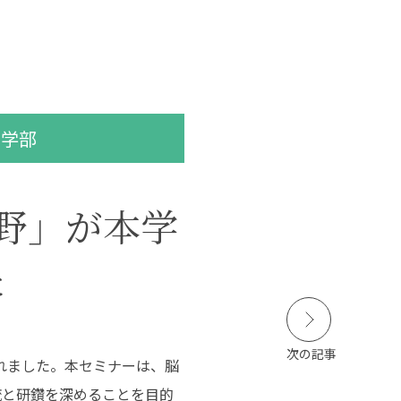
本学の
学びの特徴
科学部
在学生の皆さんへ
卒業生の皆さんへ
SCROLL
長野」が本学
DOWN
保護者の皆さまへ
た
病院・施設の方へ
附属施設・関連施設
個人情報保護方針
次の記事
されました。本セミナーは、脳
流と研鑽を深めることを目的