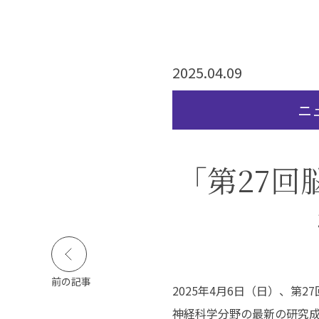
活実態調査
公的研究費等の規定
障害のある学生等の
支援に関する基本方
針等
2025.04.09
寄付金のお願い
ニ
キャンパスライフ
就職・資格
図
「第27回
キャンパスカレンダー
高い国家試験合格率
イベント・サークル活
抜群の就職実績
動
活躍する卒業生
学生生活インタビュー
クロストーク
学生食堂
前の記事
2025年4月6日（日）、
動画で見る長野保健医
療大学
神経科学分野の最新の研究