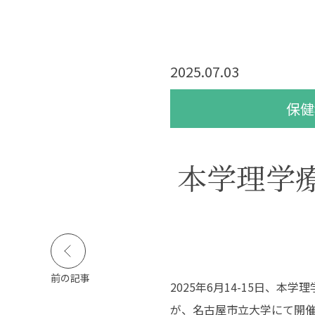
活実態調査
公的研究費等の規定
障害のある学生等の
支援に関する基本方
針等
2025.07.03
寄付金のお願い
保健
キャンパスライフ
就職・資格
図
本学理学
キャンパスカレンダー
高い国家試験合格率
イベント・サークル活
抜群の就職実績
動
活躍する卒業生
学生生活インタビュー
クロストーク
学生食堂
前の記事
2025年6月14-15日、
動画で見る長野保健医
療大学
が、名古屋市立大学にて開