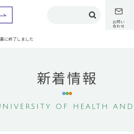
お問い
合わせ
裏に終了しました
部紹介
保健科学部
看護学部
理学療法学専攻
カリキュラム
新着情報
カリキュラム
教員メッセージ
教員メッセージ
修学レポート
（在学生インタビュ
修学レポート
ー）
（在学生インタビュ
ー）
卒業研究
卒業研究
保健師課程
NIVERSITY OF HEALTH AND
作業療法学専攻
共通教養センター
カリキュラム
地域保健医療研究セン
教員メッセージ
ター
修学レポート