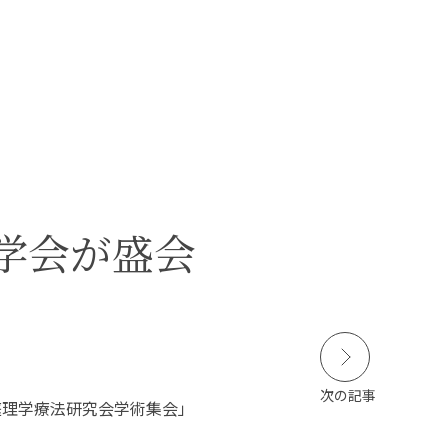
本学の
学びの特徴
在学生の皆さんへ
卒業生の皆さんへ
SCROLL
学会が盛会
DOWN
保護者の皆さまへ
病院・施設の方へ
附属施設・関連施設
個人情報保護方針
次の記事
前庭理学療法研究会学術集会」