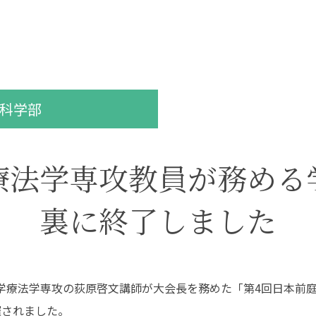
（在学生インタビュ
ー）
教員紹介
卒業研究
保健科学部
看護学部
大学院について
地域保健医療研究セ
ンター
大学院入試について
共通教養センター
特任教授
科学部
名誉教授
書館
学生支援
療法学専攻教員が務める
図書館TOP
学費・奨学金
裏に終了しました
利用案内・サービス
補助制度
データベース一覧
キャリア支援
蔵書検索（OPAC）
学生相談
長野保健医療大学リポ
健康管理センター
ジトリ
本学理学療法学専攻の荻原啓文講師が大会長を務めた「第4回日本
おすすめ図書（ブクロ
グ）
催されました。