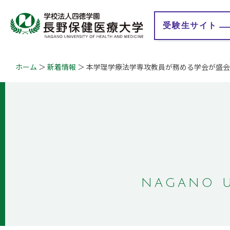
受験生
サイト
ホーム
新着情報
本学理学療法学専攻教員が務める学会が盛会
大学紹介
学校法人 四徳学園
学
学長メッセージ
理事長メッセージ
教育理念
地域連携事業
学びの特徴
情報公開
認証評価
教育研究情報
キャンパスマップ
事業計画・報告
概要・沿革
財務情報
ガバナンス・コード
Q&A
自己点検・評価報告
NAGANO U
授業評価アンケート
大学等における修学
の支援に関する情報
公開
学生満足度・学生生