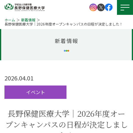
ホーム
新着情報
長野保健医療大学｜2026年度オープンキャンパスの日程が決定しました！
新着情報
大学紹介
学校法人 四徳学園
お問い
合わせ
学部紹介
大学院について
資料請求
2026.04.01
キャンパスライフ
就職・資格
イベント
アクセス
図書館
学生支援
長野保健医療大学｜2026年度オー
図書館
プンキャンパスの日程が決定しまし
本学の
受験生サイト
学びの特徴