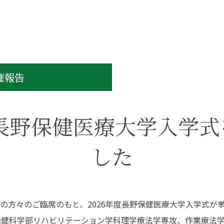
（在学生インタビュ
ー）
教員紹介
卒業研究
保健科学部
看護学部
大学院について
地域保健医療研究セ
ンター
大学院入試について
共通教養センター
特任教授
催報告
名誉教授
書館
学生支援
度長野保健医療大学入学
図書館TOP
学費・奨学金
した
利用案内・サービス
補助制度
データベース一覧
キャリア支援
蔵書検索（OPAC）
学生相談
長野保健医療大学リポ
健康管理センター
ジトリ
護者の方々のご臨席のもと、2026年度長野保健医療大学入学式が
おすすめ図書（ブクロ
グ）
保健科学部リハビリテーション学科理学療法学専攻、作業療法