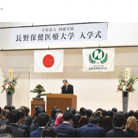
館内3Dナビ
た。