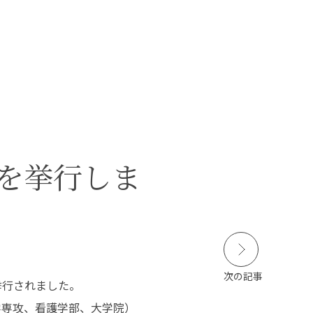
本学の
学びの特徴
在学生の皆さんへ
卒業生の皆さんへ
SCROLL
式を挙行しま
DOWN
保護者の皆さまへ
病院・施設の方へ
附属施設・関連施設
個人情報保護方針
次の記事
挙行されました。
学専攻、看護学部、大学院）