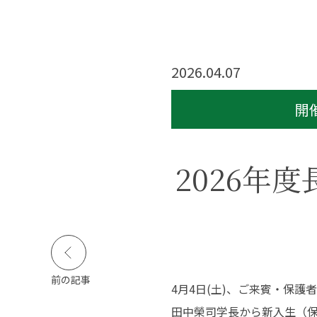
活実態調査
公的研究費等の規定
障害のある学生等の
支援に関する基本方
針等
2026.04.07
寄付金のお願い
開
キャンパスライフ
就職・資格
図
2026年
キャンパスカレンダー
高い国家試験合格率
イベント・サークル活
抜群の就職実績
動
活躍する卒業生
学生生活インタビュー
クロストーク
学生食堂
前の記事
4月4日(土)、ご来賓・保
動画で見る長野保健医
療大学
田中榮司学長から新入生（