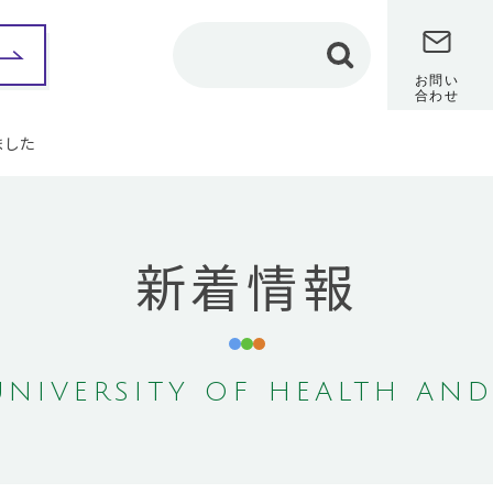
お問い
合わせ
ました
部紹介
保健科学部
看護学部
理学療法学専攻
カリキュラム
新着情報
カリキュラム
教員メッセージ
教員メッセージ
修学レポート
（在学生インタビュ
修学レポート
ー）
（在学生インタビュ
ー）
卒業研究
卒業研究
保健師課程
NIVERSITY OF HEALTH AND
作業療法学専攻
共通教養センター
カリキュラム
地域保健医療研究セン
教員メッセージ
ター
修学レポート