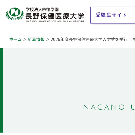
受験生
サイト
ホーム
新着情報
2026年度長野保健医療大学入学式を挙行し
大学紹介
学校法人 四徳学園
学
学長メッセージ
理事長メッセージ
教育理念
地域連携事業
学びの特徴
情報公開
認証評価
教育研究情報
キャンパスマップ
事業計画・報告
概要・沿革
財務情報
ガバナンス・コード
Q&A
自己点検・評価報告
NAGANO U
授業評価アンケート
大学等における修学
の支援に関する情報
公開
学生満足度・学生生