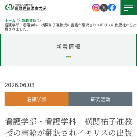
ホーム
新着情報
看護学部・看護学科 横関祐子准教授の書籍が翻訳されイギリスの出版社から出
版されました。
大学紹介
新着情報
学校法人 四徳学園
お問い
合わせ
学部紹介
大学院について
資料請求
キャンパスライフ
2026.06.03
就職・資格
アクセス
看護学部
研究活動
図書館
学生支援
看護学部・看護学科 横関祐子准教
図書館
本学の
授の書籍が翻訳されイギリスの出版
受験生サイト
学びの特徴