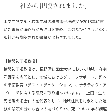
社から出版されました。
在学生の皆さんへ
卒業生の皆さんへ
保護者の皆さまへ
病院・施設の方へ
本学看護学部・看護学科の横関祐子准教授が2018年に書
いた書籍が海外らかも注目を集め、このたびイギリスの出
附属施設・関連施設
個人情報保護方針
版社から翻訳された書籍が出版されました。
【横関祐子准教授】
横関祐子准教授は、長野保健医療大学において地域・在宅
看護学を専門とし、地域におけるグリーフサポート、死へ
の準備教育（デス・エデュケーション）、ナラティヴ・ア
プローチに関する研究に取り組んでいます。「上田・生と
死を考える会」の副代表として、地域住民を対象とした遺
族の悲嘆の分かち合いの場づくりや、死について学ぶ講座