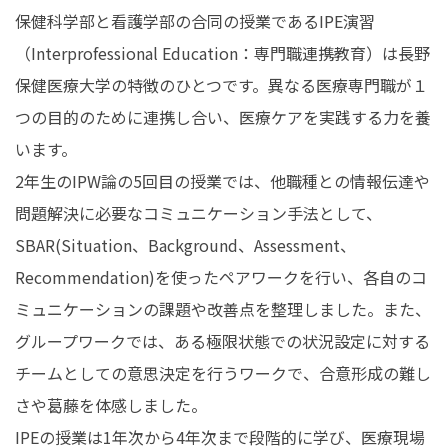
保健科学部と看護学部の合同の授業であるIPE演習
在学生の皆さんへ
卒業生の皆さんへ
（Interprofessional Education：専門職連携教育）は長野
保護者の皆さまへ
病院・施設の方へ
保健医療大学の特徴のひとつです。異なる医療専門職が１
つの目的のために連携し合い、医療ケアを実践する力を養
附属施設・関連施設
個人情報保護方針
います。
2年生のIPW論の5回目の授業では、他職種との情報伝達や
問題解決に
必要なコミュニケーション手法として、
SBAR(Situation、Background、Assessment、
Recommendation)を使ったペアワークを行い、
各自のコ
ミュニケーションの課題や改善点を整理しました。また、
グループワークで
は、ある極限状態での状況設定に対する
チームとしての意思決定を行うワークで
、合意形成の難し
さや葛藤を体感しました。
IPEの授業は1年次から4年次まで段階的に学び、医療現場