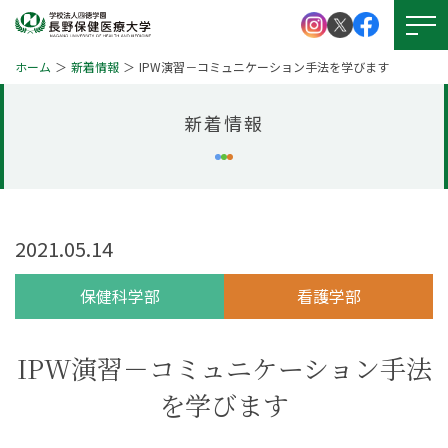
ホーム
新着情報
IPW演習－コミュニケーション手法を学びます
新着情報
大学紹介
学校法人 四徳学園
お問い
合わせ
学部紹介
大学院について
2021.05.14
資料請求
キャンパスライフ
保健科学部
看護学部
就職・資格
アクセス
図書館
IPW演習－コミュニケーション手法
学生支援
図書館
を学びます
本学の
受験生サイト
学びの特徴