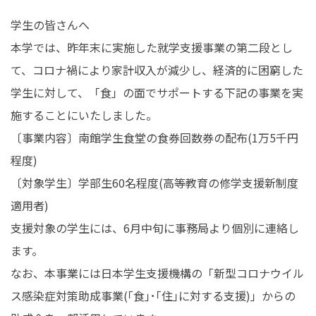
在学生の皆さんへ
卒業生の皆さんへ
学生の皆さんへ
本学では、昨年末に実施した就学支援事業の第二段とし
保護者の皆さまへ
病院・施設の方へ
て、コロナ禍により家計収入が減少し、経済的に困窮した
学生に対して、「食」の面でサポートする下記の事業を実
附属施設・関連施設
個人情報保護方針
施することにいたしました。
〔事業内容〕南館学生食堂の食券回数券の配布(1万5千円
程度)
〔対象学生〕学部生60名程度(高等教育の修学支援新制度
適用者)
支援対象の学生には、6月中旬に事務局より個別に連絡し
ます。
なお、本事業には日本学生支援機構の「新型コロナウイル
ス感染症対策助成事業(｢食｣･｢住｣に対する支援)」からの