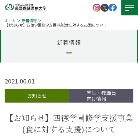
ホーム
新着情報
【お知らせ】四徳学園修学支援事業(食に対する支援)について
新着情報
大学紹介
学校法人 四徳学園
お問い
合わせ
学部紹介
大学院について
資料請求
2021.06.01
キャンパスライフ
学生・教職員
就職・資格
お知らせ
向け情報
アクセス
図書館
学生支援
【お知らせ】四徳学園修学支援事業
図書館
(食に対する支援)について
本学の
受験生サイト
学びの特徴