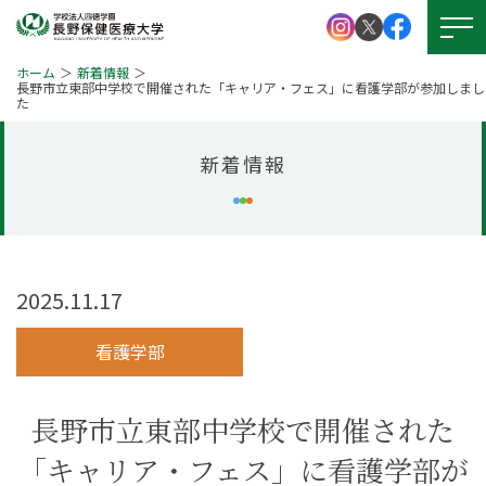
ホーム
新着情報
長野市立東部中学校で開催された「キャリア・フェス」に看護学部が参加しまし
た
大学紹介
新着情報
学校法人 四徳学園
お問い
合わせ
学部紹介
大学院について
資料請求
キャンパスライフ
2025.11.17
就職・資格
アクセス
看護学部
図書館
学生支援
長野市立東部中学校で開催された
図書館
本学の
「キャリア・フェス」に看護学部が
受験生サイト
学びの特徴