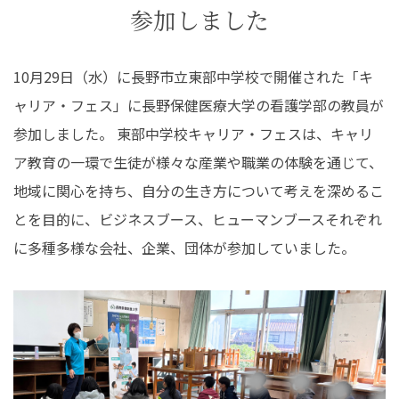
参加しました
在学生の皆さんへ
卒業生の皆さんへ
保護者の皆さまへ
病院・施設の方へ
10月29日（水）に長野市立東部中学校で開催された「キ
ャリア・フェス」に長野保健医療大学の看護学部の教員が
附属施設・関連施設
個人情報保護方針
参加しました。 東部中学校キャリア・フェスは、キャリ
ア教育の一環で生徒が様々な産業や職業の体験を通じて、
地域に関心を持ち、自分の生き方について考えを深めるこ
とを目的に、ビジネスブース、ヒューマンブースそれぞれ
に多種多様な会社、企業、団体が参加していました。