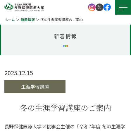
ホーム
新着情報
冬の生涯学習講座のご案内
新着情報
大学紹介
学校法人 四徳学園
お問い
合わせ
学部紹介
大学院について
2025.12.15
資料請求
キャンパスライフ
生涯学習講座
就職・資格
アクセス
図書館
冬の生涯学習講座のご案内
学生支援
図書館
本学の
受験生サイト
長野保健医療大学×桃李会主催の「令和7年度 冬の生涯学
学びの特徴