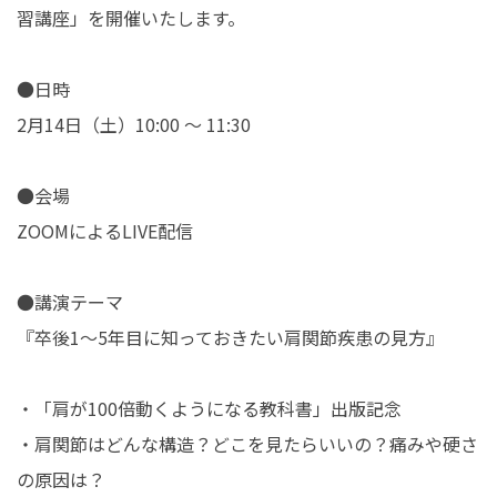
習講座」を開催いたします。
在学生の皆さんへ
卒業生の皆さんへ
●日時
保護者の皆さまへ
病院・施設の方へ
2月14日（土）10:00 ～ 11:30
附属施設・関連施設
個人情報保護方針
●会場
ZOOMによるLIVE配信
●講演テーマ
『卒後1～5年目に知っておきたい肩関節疾患の見方』
・「肩が100倍動くようになる教科書」出版記念
・肩関節はどんな構造？どこを見たらいいの？痛みや硬さ
の原因は？