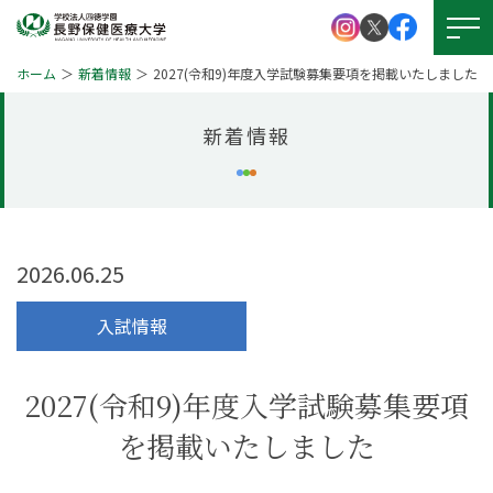
ホーム
新着情報
2027(令和9)年度入学試験募集要項を掲載いたしました
新着情報
大学紹介
学校法人 四徳学園
お問い
合わせ
学部紹介
大学院について
2026.06.25
資料請求
キャンパスライフ
入試情報
就職・資格
アクセス
図書館
2027(令和9)年度入学試験募集要項
学生支援
図書館
を掲載いたしました
本学の
受験生サイト
学びの特徴