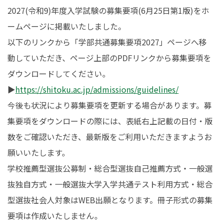
2027(令和9)年度入学試験の募集要項(6月25日第1版)をホ
在学生の皆さんへ
卒業生の皆さんへ
ームページに掲載いたしました。
保護者の皆さまへ
病院・施設の方へ
以下のリンクから「学部共通募集要項2027」ページへ移
動していただき、ページ上部のPDFリンクから募集要項を
附属施設・関連施設
個人情報保護方針
ダウンロードしてください。
▶
https://shitoku.ac.jp/admissions/
guidelines
/
‎
今後も状況により募集要項を更新する場合があります。募
集要項をダウンロードの際には、表紙右上記載の日付・版
数をご確認いただき、最新版をご利用いただきますようお
願いいたします。
学校推薦型選抜公募制・総合型選抜自己推薦方式・一般選
抜独自方式・一般選抜大学入学共通テスト利用方式・総合
型選抜社会人対象はWEB出願となります。冊子形式の募集
要項は作成いたしません。