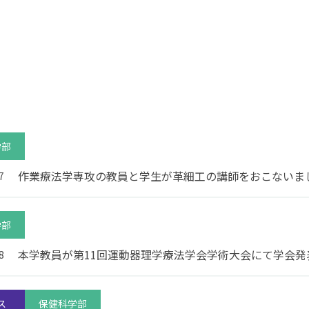
（在学生インタビュ
ー）
教員紹介
卒業研究
保健科学部
看護学部
大学院について
地域保健医療研究セ
ンター
大学院入試について
共通教養センター
特任教授
名誉教授
学部
書館
学生支援
作業療法学専攻の教員と学生が革細工の講師をおこないま
7
図書館TOP
学費・奨学金
利用案内・サービス
補助制度
学部
データベース一覧
キャリア支援
蔵書検索（OPAC）
学生相談
本学教員が第11回運動器理学療法学会学術⼤会にて学会発
8
長野保健医療大学リポ
健康管理センター
ジトリ
おすすめ図書（ブクロ
グ）
ス
保健科学部