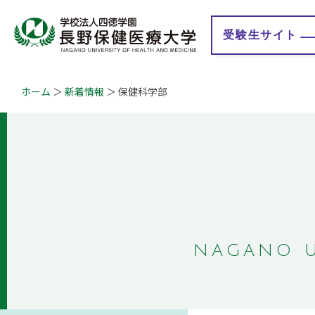
受験生
サイト
ホーム
新着情報
保健科学部
大学紹介
学校法人 四徳学園
学
学長メッセージ
理事長メッセージ
教育理念
地域連携事業
学びの特徴
情報公開
認証評価
教育研究情報
キャンパスマップ
事業計画・報告
概要・沿革
財務情報
ガバナンス・コード
Q&A
自己点検・評価報告
NAGANO U
授業評価アンケート
大学等における修学
の支援に関する情報
公開
学生満足度・学生生