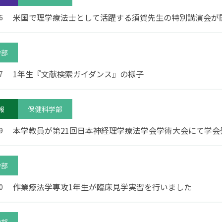
館内3Dナビ
米国で理学療法士として活躍する須賀先生の特別講演会が
6
学部
1年生『文献検索ガイダンス』の様子
7
報
保健科学部
本学教員が第21回⽇本神経理学療法学会学術⼤会にて学会
9
学部
作業療法学専攻1年生が臨床見学実習を行いました
0