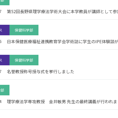
学部
第52回長野県理学療法学術大会に本学教員が講師として参
7
ス
保健科学部
日本保健医療福祉連携教育学会学術誌に学生のIPE体験談
6
ス
保健科学部
名誉教授称号授与式を挙行しました
7
学部
理学療法学専攻教授 金井敏男 先生の最終講義が行われま
4