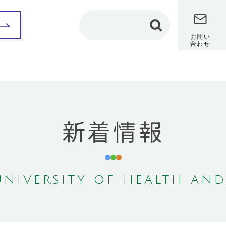
お問い
合わせ
部紹介
保健科学部
看護学部
理学療法学専攻
カリキュラム
新着情報
カリキュラム
教員メッセージ
教員メッセージ
修学レポート
（在学生インタビュ
修学レポート
ー）
（在学生インタビュ
ー）
卒業研究
卒業研究
保健師課程
NIVERSITY OF HEALTH AND
作業療法学専攻
共通教養センター
カリキュラム
地域保健医療研究セン
教員メッセージ
ター
修学レポート