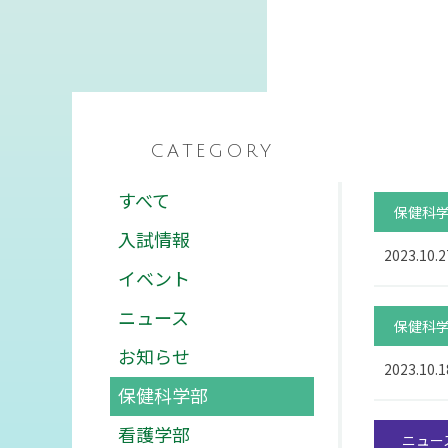
活実態調査
公的研究費等の規定
障害のある学生等の
支援に関する基本方
針等
寄付金のお願い
CATEGORY
すべて
保健科
キャンパスライフ
就職・資格
図
入試情報
2023.10.2
イベント
キャンパスカレンダー
高い国家試験合格率
イベント・サークル活
抜群の就職実績
ニュース
動
保健科
活躍する卒業生
学生生活インタビュー
お知らせ
クロストーク
2023.10.1
学生食堂
保健科学部
動画で見る長野保健医
療大学
看護学部
ニュー