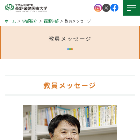
ホーム
学部紹介
看護学部
教員メッセージ
教員メッセージ
大学紹介
学校法人 四徳学園
お問い
合わせ
学部紹介
大学院について
資料請求
教員メッセージ
キャンパスライフ
就職・資格
アクセス
図書館
学生支援
図書館
本学の
受験生サイト
学びの特徴