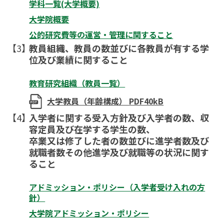
学科一覧(大学概要)
在学生の皆さんへ
卒業生の皆さんへ
大学院概要
公的研究費等の運営・管理に関すること
保護者の皆さまへ
病院・施設の方へ
教員組織、教員の数並びに各教員が有する学
位及び業績に関すること
附属施設・関連施設
個人情報保護方針
教育研究組織（教員一覧）
大学教員（年齢構成） PDF40kB
入学者に関する受入方針及び入学者の数、収
容定員及び在学する学生の数、
卒業又は修了した者の数並びに進学者数及び
就職者数その他進学及び就職等の状況に関す
ること
アドミッション・ポリシー（入学者受け入れの方
針）
大学院アドミッション・ポリシー