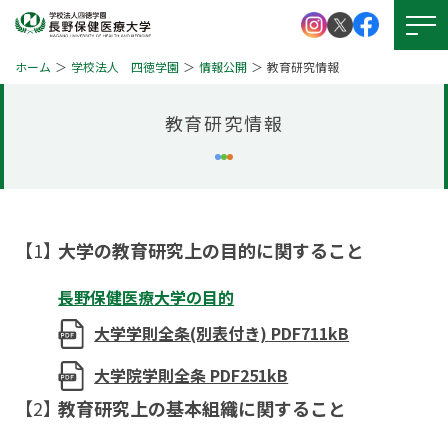
ホーム
学校法人 四徳学園
情報公開
教育研究情報
教育研究情報
大学紹介
学校法人 四徳学園
お問い
合わせ
学部紹介
大学院について
大学の教育研究上の目的に関すること
資料請求
キャンパスライフ
長野保健医療大学の目的
就職・資格
アクセス
大学学則全条(別表付き) PDF711kB
図書館
学生支援
大学院学則全条 PDF251kB
図書館
教育研究上の基本組織に関すること
本学の
受験生サイト
学びの特徴